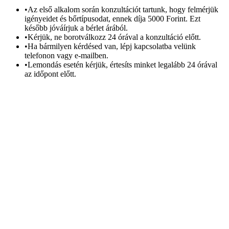
•
Az első alkalom során konzultációt tartunk, hogy felmérjük
igényeidet és bőrtípusodat, ennek díja 5000 Forint. Ezt
később jóváírjuk a bérlet árából.
•
Kérjük, ne borotválkozz 24 órával a konzultáció előtt.
•
Ha bármilyen kérdésed van, lépj kapcsolatba velünk
telefonon vagy e-mailben.
•
Lemondás esetén kérjük, értesíts minket legalább 24 órával
az időpont előtt.